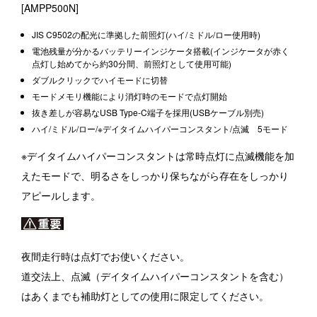
[AMPP500N]
JIS C9502の配光に準拠した前照灯(ハイ/ミドル/ロー使用時)
電池残量が分かるバッテリーインジケータ搭載(インジケータが赤く
点灯し始めてから約30分間、前照灯として使用可能)
ダブルクリックでハイモードに切替
モードメモリ機能により消灯時のモードで点灯開始
抜き差しが容易なUSB Type-C端子を採用(USBケーブル別売)
ハイ/ミドル/ロー/※デイタイムハイパーコンスタント/点滅 5モード
※デイタイムハイパーコンスタントは常時点灯に点滅機能を加
えたモードで、明るさをしっかり保ちながら存在をしっかり
アピールします。
夜間走行時は点灯でお使いください。
道交法上、点滅（デイタイムハイパーコンスタントを含む）
はあくまでも補助灯としての使用に限定してください。