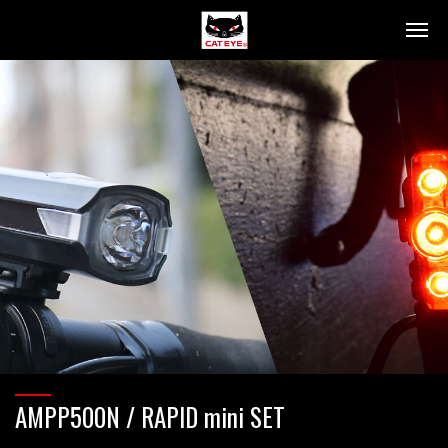
製品情報
ライト
セーフティライト
コンピュータ
サイクルアクセサリー
リフレクター
交通安全施設用品
コラム
コンピュータで楽しもう
安全・快適なライト
販売店
お問い合わせ・サポート
AMPP500N / RAPID mini SET
お問い合わせ・サポート
Q&A