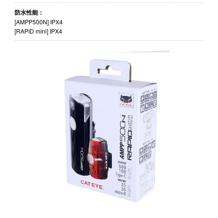
防水性能：
[AMPP500N] IPX4
[RAPID mini] IPX4