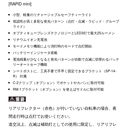
[RAPID mini]
小型、軽量のリチャージャブルセーフティーライト
視認性が高く多彩な発光パターン（点灯・点滅・ラピッド・グループ
ライド）
オプティキューブレンズテクノロジーとLED3灯で最大25ルーメン
リチウムイオン充電池
モードメモリ機能により消灯時のモードで点灯開始
バッテリーインジケータ搭載
電池残量が少なくなると発光パターンが自動で点滅に切替わるバッテ
リーオートセーブ機能
シートポストに、工具不要で手早く固定できるブラケット（SP-14-
R） 付属
C-2クリップ（オプション）でポケットやカバンに取付可能
RM-1ブラケット（オプション）を使えばサドルに取付可能
リアリフレクター（赤色）が付いていない自転車の場合、夜
間走行時は点灯でお使いください。
道交法上、点滅は補助灯としての使用に限定し、リアリフレ