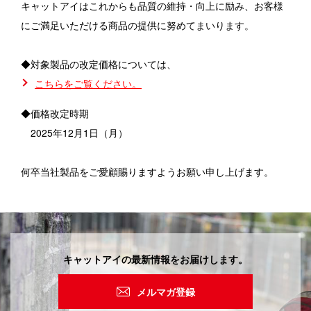
キャットアイはこれからも品質の維持・向上に励み、お客様
ダウンロード
ユーザー登録
にご満足いただける商品の提供に努めてまいります。
限定モデル
◆対象製品の改定価格については、
オンラインストア
こちらをご覧ください。
キャットアイについて
◆価格改定時期
2025年12月1日（月）
CATEYE CHANNEL
何卒当社製品をご愛顧賜りますようお願い申し上げます。
メルマガ登録
新着情報
キャットアイの最新情報をお届けします。
メルマガ登録
Select Country