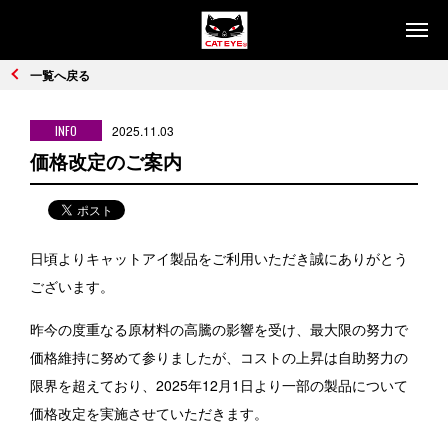
製品情報
一覧へ戻る
ライト
セーフティライト
INFO
2025.11.03
コンピュータ
サイクルアクセサリー
価格改定のご案内
リフレクター
交通安全施設用品
コラム
日頃よりキャットアイ製品をご利用いただき誠にありがとう
コンピュータで楽しもう
安全・快適なライト
ございます。
販売店
昨今の度重なる原材料の高騰の影響を受け、最大限の努力で
価格維持に努めて参りましたが、コストの上昇は自助努力の
お問い合わせ・サポート
限界を超えており、2025年12月1日より一部の製品について
価格改定を実施させていただきます。
お問い合わせ・サポート
Q&A