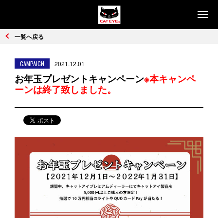
製品情報
一覧へ戻る
ライト
セーフティライト
CAMPAIGN
2021.12.01
コンピュータ
サイクルアクセサリー
お年玉プレゼントキャンペーン
※本キャンペ
ーンは終了致しました。
リフレクター
交通安全施設用品
コラム
コンピュータで楽しもう
安全・快適なライト
販売店
お問い合わせ・サポート
お問い合わせ・サポート
Q&A