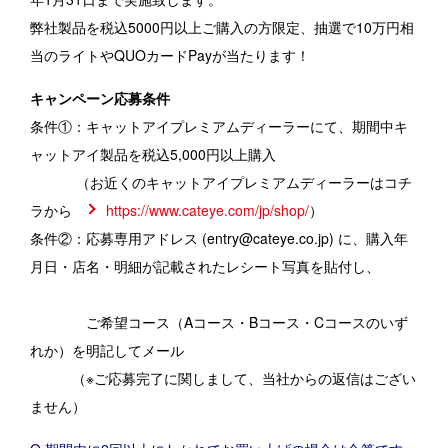
日本
International
USA
UK
弊社製品を税込5000円以上ご購入の方限定、抽選で10万円相
Germany
当のライトやQUOカードPayが当たります！
キャンペーン応募条件
条件①：キャットアイプレミアムディーラーにて、期間中キ
ャットアイ製品を税込5,000円以上購入
（お近くのキャットアイプレミアムディーラーはコチ
ラから
https://www.cateye.com/jp/
shop/
）
条件②：応募専用アドレス (entry@cateye.co.jp) に、購入年
月日・店名・明細が記載されたレシート写真を貼付し、
ご希望コース（Aコース・Bコース・Cコースのいず
れか）を明記してメール
（※ご応募完了に関しまして、当社からの返信はござい
ません）