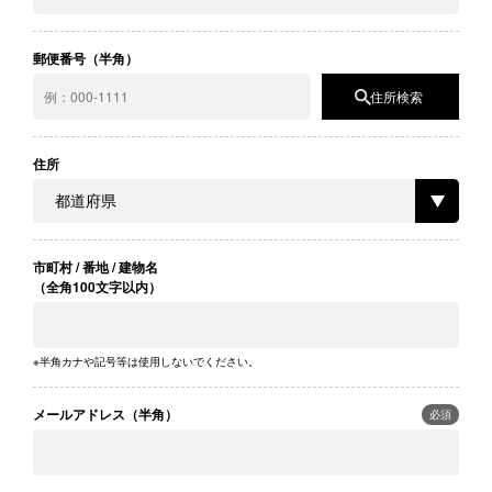
ダウンロード
ユーザー登録
郵便番号（半角）
限定モデル
オンラインストア
住所
キャットアイについて
CATEYE CHANNEL
市町村 / 番地 / 建物名
（全角100文字以内）
メルマガ登録
新着情報
※半角カナや記号等は使用しないでください。
メールアドレス（半角）
必須
Select Country