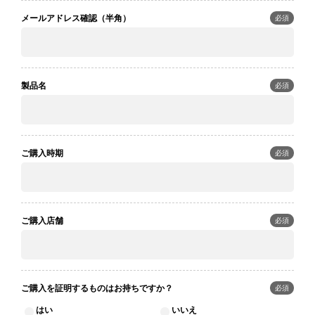
日本
International
USA
UK
メールアドレス確認（半角）
必須
Germany
製品名
必須
ご購入時期
必須
ご購入店舗
必須
ご購入を証明するものはお持ちですか？
必須
はい
いいえ