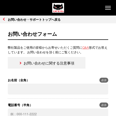
製品情報
お問い合わせ・サポートトップへ戻る
ライト
セーフティライト
お問い合わせフォーム
コンピュータ
サイクルアクセサリー
弊社製品をご使用の皆様からお寄せいただくご質問に
Q&A
形式でお答え
リフレクター
交通安全施設用品
しています。 お問い合わせを頂く前にご覧ください。
コラム
お問い合わせに関する注意事項
コンピュータで楽しもう
安全・快適なライト
お名前（全角）
必須
販売店
お問い合わせ・サポート
電話番号（半角）
必須
お問い合わせ・サポート
Q&A